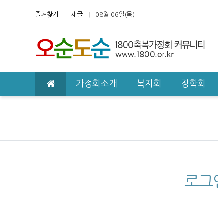
상단 네비
즐겨찾기
새글
08월 06일(목)
메인 메뉴
가정회소개
복지회
장학회
로그