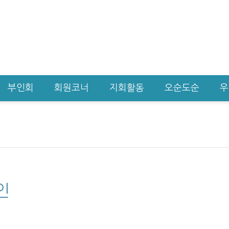
부인회
회원코너
지회활동
오순도순
우
인