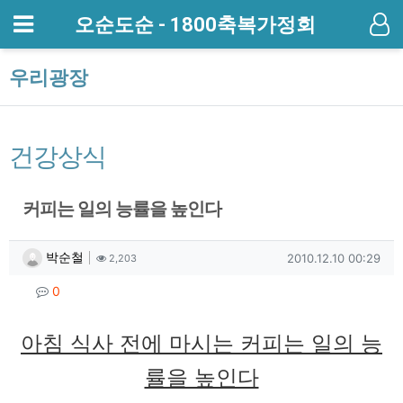
메뉴
오순도순 - 1800축복가정회
기
우리광장
건강상식
커피는 일의 능률을 높인다
작성자 정보
작성
조회
작성일
박순철
2010.12.10 00:29
2,203
컨텐츠 정보
댓글
0
본문
아침 식사 전에 마시는 커피는 일의 능
률을 높인다