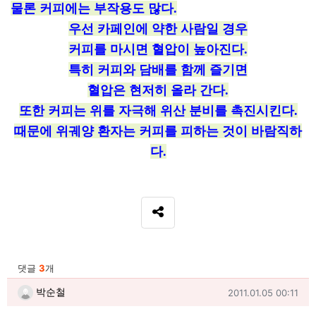
물론 커피에는 부작용도 많다
.
우선 카페인에
약한 사람일 경우
커피를 마시면 혈압이 높아진다
.
특히 커피와 담배를 함께 즐기면
혈압은 현저히 올라 간다
.
또한 커피는 위를 자극해 위산 분비를 촉진시킨다
.
때문에 위궤양 환자는 커피를 피하는 것이 바람직하
다
.
SNS 공유
관련자료
댓글
3
개
박순철님의 댓글
작성일
박순철
2011.01.05 00:11