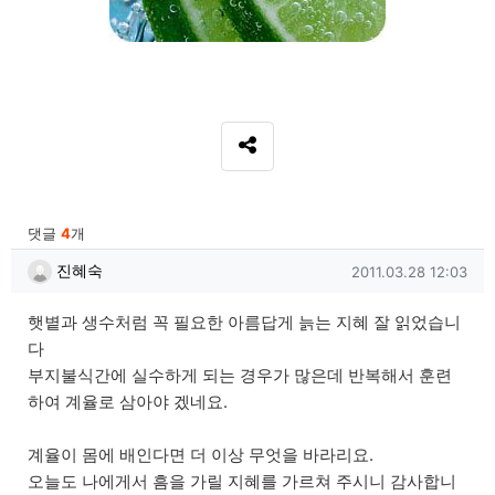
SNS 공유
관련자료
댓글
4
개
진혜숙님의 댓글
작성일
진혜숙
2011.03.28 12:03
햇볕과 생수처럼 꼭 필요한 아름답게 늙는 지혜 잘 읽었습니
다
부지불식간에 실수하게 되는 경우가 많은데 반복해서 훈련
하여 계율로 삼아야 겠네요.
계율이 몸에 배인다면 더 이상 무엇을 바라리요.
오늘도 나에게서 흠을 가릴 지혜를 가르쳐 주시니 감사합니