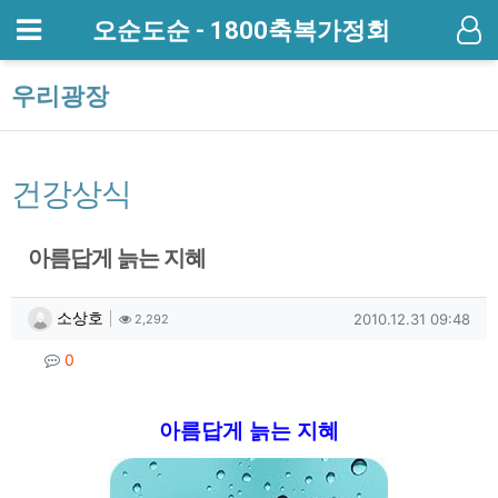
메뉴
오순도순 - 1800축복가정회
기
우리광장
건강상식
아름답게 늙는 지혜
작성자 정보
작성
조회
작성일
소상호
2010.12.31 09:48
2,292
컨텐츠 정보
댓글
0
본문
아름답게 늙는 지혜