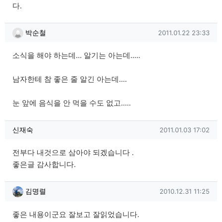
다.
박순철님의 댓글
작성일
박순철
2011.01.22 23:33
소식을 해야 하는데... 알기는 아는데.....
남자한테 참 좋은 줄 알긴 아는데....
눈 앞에 음식을 안 먹을 수도 없고.....
신재숙님의 댓글
작성일
신재숙
2011.01.03 17:02
전부다 내것으로 삼아야 되겠습니다 .
좋은글 감사합니다.
김명렬님의 댓글
작성일
김명렬
2010.12.31 11:25
좋은 내용이군요 잘보고 잘읽었습니다.