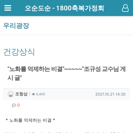
메뉴
오순도순 - 1800축복가정회
기
우리광장
건강상식
"노화를 억제하는 비결"~~~~~"조규성 교수님 게
시 글"
작성자 정보
작성
조회
작성일
조항삼
2021.10.21 14:30
3,405
컨텐츠 정보
댓글
0
본문
* 노화를 억제하는 비결 *