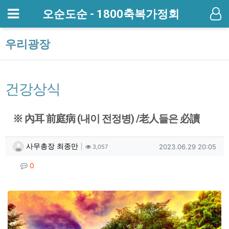
메뉴
오순도순 - 1800축복가정회
기
우리광장
건강상식
※ 內耳 前庭病 (내이 전정병) /老人들은 必讀
작성자 정보
작성
조회
작성일
사무총장 최종만
2023.06.29 20:05
3,057
컨텐츠 정보
댓글
0
본문