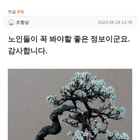
관련자료
댓글
2
개
조항삼님의 댓글
작성일
조항삼
2023.06.29 22:16
노인들이 꼭 봐야할 좋은 정보이군요.
감사합니다.