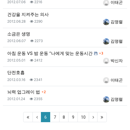
등록일
조회
등록자
2012.07.06
2216
이태곤
건강을 지켜주는 의사
등록일
조회
등록자
2012.06.28
2290
김명렬
소금은 생명
등록일
조회
등록자
2012.06.07
2273
김명렬
댓글
아침 운동 VS 밤 운동 “나에게 맞는 운동시간
3
등록일
조회
등록자
2012.05.01
2412
박신자
단전호흡
등록일
조회
등록자
2012.03.16
2341
이태곤
댓글
뇌력 업그레이 법
2
등록일
조회
등록자
2012.01.24
2355
김명렬
(current)
6
7
8
9
10