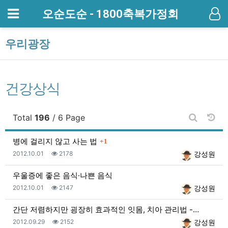
메뉴
오순도순 - 1800축복가정회
기
우리광장
건강상식
날짜
Total
196
/ 6 Page
게시판 검
댓글
병에 걸리지 않고 사는 법
1
등록일
조회
등록자
2012.10.01
2178
강성원
우울증에 좋은 음식·나쁜 음식
등록일
조회
등록자
2012.10.01
2147
강성원
간단 저렴하지만 굉장히 효과적인 잇몸, 치아 관리법 -…
등록일
조회
등록자
2012.09.29
2152
강성원