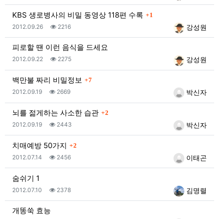
댓글
KBS 생로병사의 비밀 동영상 118편 수록
1
등록일
조회
등록자
2012.09.26
2216
강성원
피로할 땐 이런 음식을 드세요
등록일
조회
등록자
2012.09.22
2275
강성원
댓글
백만불 짜리 비밀정보
7
등록일
조회
등록자
2012.09.19
2669
박신자
댓글
뇌를 젊게하는 사소한 습관
2
등록일
조회
등록자
2012.09.19
2443
박신자
댓글
치매예방 50가지
2
등록일
조회
등록자
2012.07.14
2456
이태곤
숨쉬기 1
등록일
조회
등록자
2012.07.10
2378
김명렬
개똥쑥 효능