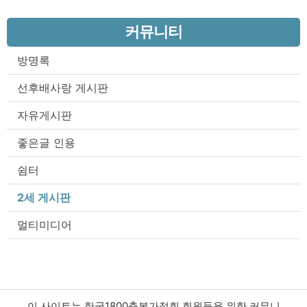
커뮤니티
방명록
선후배사랑 게시판
자유게시판
좋은글 인용
쉼터
2세 게시판
멀티미디어
이 사이트는 한국1800축복가정회 회원들을 위한 커뮤니