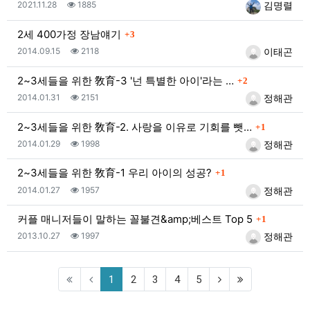
등록일
조회
등록자
2021.11.28
1885
김명렬
댓글
2세 400가정 장남얘기
3
등록일
조회
등록자
2014.09.15
2118
이태곤
댓글
2~3세들을 위한 敎育-3 '넌 특별한 아이'라는 …
2
등록일
조회
등록자
2014.01.31
2151
정해관
댓글
2~3세들을 위한 敎育-2. 사랑을 이유로 기회를 뺏…
1
등록일
조회
등록자
2014.01.29
1998
정해관
댓글
2~3세들을 위한 敎育-1 우리 아이의 성공?
1
등록일
조회
등록자
2014.01.27
1957
정해관
댓글
커플 매니저들이 말하는 꼴불견&amp;베스트 Top 5
1
등록일
조회
등록자
2013.10.27
1997
정해관
(current)
1
2
3
4
5