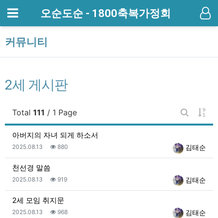
메뉴
오순도순 - 1800축복가정회
기
커뮤니티
2세 게시판
게시
Total
111
/ 1 Page
게시판 검
아버지의 자녀 되게 하소서
등록일
조회
등록자
2025.08.13
880
김태순
천선경 말씀
등록일
조회
등록자
2025.08.13
919
김태순
2세 모임 취지문
등록일
조회
등록자
2025.08.13
968
김태순