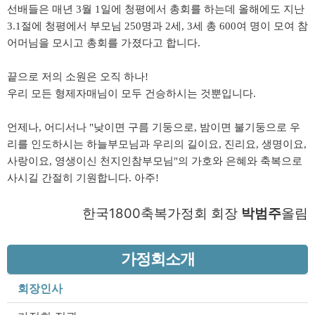
선배들은 매년
월
일에 청평에서 총회를 하는데 올해에도 지난
3
1
절에 청평에서 부모님
명과
세
세 총
여 명이 모여 참
3.1
250
2
, 3
600
어머님을 모시고 총회를 가졌다고 합니다
.
끝으로 저의 소원은 오직 하나
!
우리 모든 형제자매님이 모두 건승하시는 것뿐입니다
.
언제나
어디서나
낮이면 구름 기둥으로
밤이면 불기둥으로 우
,
"
,
리를 인도하시는 하늘부모님과 우리의 길이요
진리요
생명이요
,
,
,
사랑이요
영생이신 천지인참부모님
의 가호와 은혜와 축복으로
,
"
사시길 간절히 기원합니다
아주
.
!
한국1800축복가정회 회장
박범주
올림
가정회소개
회장인사