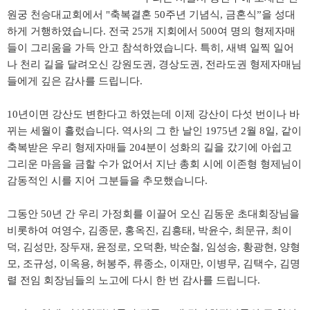
원궁 천승대교회에서
축복결혼
주년 기념식
금혼식
을 성대
"
50
,
”
하게 거행하였습니다
전국
개 지회에서
여 명의 형제자매
.
25
500
들이 그리움을 가득 안고 참석하였습니다
특히
새벽 일찍 일어
.
,
나 천리 길을 달려오신 강원도권
경상도권
전라도권 형제자매님
,
,
들에게 깊은 감사를 드립니다
.
년이면 강산도 변한다고 하였는데 이제 강산이 다섯 번이나 바
10
뀌는 세월이 흘렀습니다
역사의 그 한 날인
년
월
일
같이
.
1975
2
8
,
축복받은 우리 형제자매들
분이 성화의 길을 갔기에 아쉽고
204
그리운 마음을 금할 수가 없어서 지난 총회 시에 이존형 형제님이
감동적인 시를 지어 그분들을 추모했습니다
.
그동안
년 간 우리 가정회를 이끌어 오신 김동운 초대회장님을
50
비롯하여 여영수
김종문
홍옥진
김흥태
박윤수
최문규
최이
,
,
,
,
,
,
덕
김성만
장두재
윤정로
오덕환
박순철
임성송
황광현
양형
,
,
,
,
,
,
,
,
모
조규성
이옥용
허봉주
류종소
이재만
이병무
김택수
김명
,
,
,
,
,
,
,
,
렬 전임 회장님들의 노고에 다시 한 번 감사를 드립니다
.