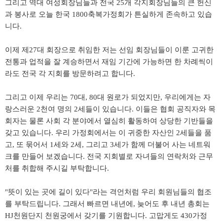
그리고 역대 여성회장님들과 전국
개 각지회장님들의 큰 헌신
25
과 봉사로 오늘 한국
축복가정회가 튼실하게 존속하고 있습
1800
니다
.
이제 제
대 회장으로 취임한 저는 선임 회장님들이 이룬 고귀한
27
전통과 업적을 잘 계승하면서 재임 기간에 가능하면 한 차례씩이
라도 전국 각 지회를 방문하려고 합니다
.
그리고 이제 우리는
대
대 원로가 되었지만
우리에게는 자
70
, 80
,
랑스러운
천여 명의
세들이 있습니다
이들은 협회 공직자와 목
2
2
.
회자는 물론 사회 각 분야에서 열심히 활동하여 상당한 기반들을
갖고 있습니다
우리 가정회에서는 이 귀중한 자산인
세들을 품
.
2
고
또 묶어서
세와
세
그리고
세가 함께 더불어 사는 네트워
,
1
2
,
3
크를 만들어 보겠습니다
전국 지회별로 자녀들의 연락처와 근무
.
처를 취합해 주시길 부탁합니다
.
뜻이 있는 곳에 길이 있다
라는 격언처럼 우리 회원님들의 협조
"
"
를 부탁드립니다
그래서 빠르면 내년에
늦어도 후 내년 총회는
.
,
천원단지 천원궁에서 갖기를 기원합니다
고맙게도
가정
HJ
.
430