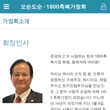
메뉴
오순도순 - 1800축복가정회
기
가정회소개
회장인사
존경하고 또 사랑하는 한국 1800축
복가정 회원, 형제자매 여러분!
우리는 역사의 오직 한 분
인류의
,
영원하신 구세주요
메시아요
재림
,
,
주이신 천지인참부모님을 만났고
,
또 그 분의 사랑의 손길에 의해
180
축복가정이 되었습니다
어느덧
0
.
만
년이 되었기에 지난
월
일
50
3
8
우리는 서울시 용산구에 소재한 천