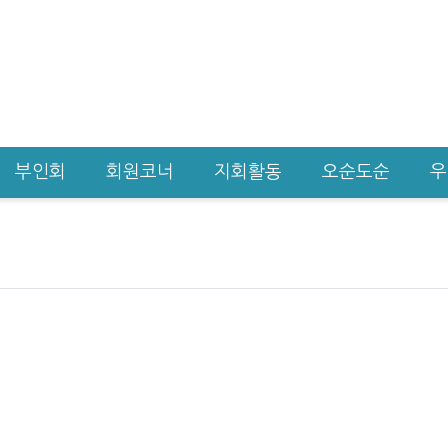
부인회
회원코너
지회활동
오순도순
우