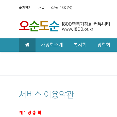
상단 네비
즐겨찾기
새글
08월 06일(목)
메인 메뉴
가정회소개
복지회
장학회
서비스 이용약관
사이트 이용약관 안내
제 1 장 총 칙