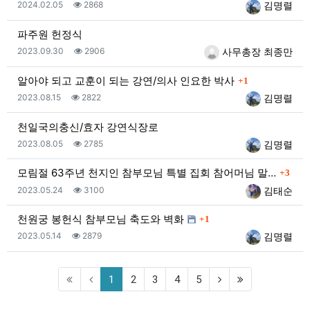
등록일
조회
등록자
2024.02.05
2868
김명렬
파주원 헌정식
등록일
조회
등록자
2023.09.30
2906
사무총장 최종만
댓글
알아야 되고 교훈이 되는 강연/의사 인요한 박사
1
등록일
조회
등록자
2023.08.15
2822
김명렬
천일국의충신/효자 강연식장로
등록일
조회
등록자
2023.08.05
2785
김명렬
댓글
모림절 63주년 천지인 참부모님 특별 집회 참어머님 말…
3
등록일
조회
등록자
2023.05.24
3100
김태순
댓글
천원궁 봉헌식 참부모님 축도와 벽화
1
등록일
조회
등록자
2023.05.14
2879
김명렬
(current)
1
2
3
4
5