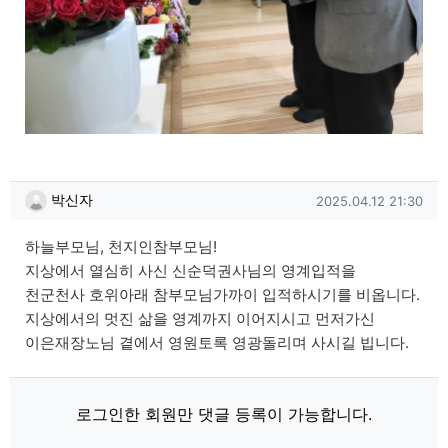
박신자님의 댓글
작성일
박신자
2025.04.12 21:30
하늘부모님, 천지인참부모님!
지상에서 열심히 사신 신순덕권사님의 영계입적을
천군천사 호위아래 참부모님가까이 입적하시기를 비옵니다.
지상에서의 멋진 삶을 영계까지 이어지시고 먼저가신
이은재장노님 곁에서 영원토록 영광돌리며 사시길 빕니다.
로그인한 회원만 댓글 등록이 가능합니다.