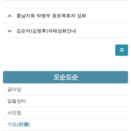
충남지회 박병무 원로목회자 성화
김순자(김병후)자매성화안내
오순도순
글마당
알뜰장터
사진첩
기도(祈禱)