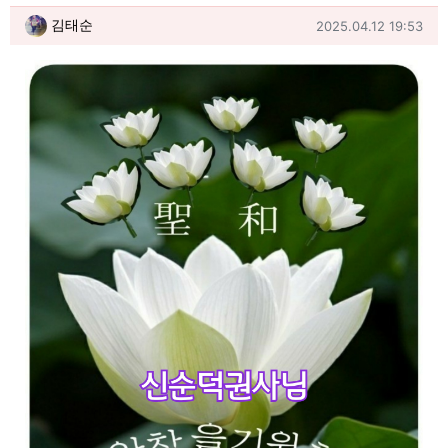
김태순님의 댓글
작성일
김태순
2025.04.12 19:53