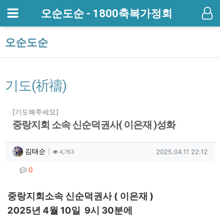
메뉴
오순도순 - 1800축복가정회
기
오순도순
기도(祈禱)
분류
[기도해주세요]
중랑지회 소속 신순덕권사( 이은재 )성화
작성자 정보
작성
조회
작성일
김태순
2025.04.11 22:12
4,763
컨텐츠 정보
댓글
0
본문
중랑지회소속 신순덕권사 ( 이은재 )
2025년 4월 10일 9시 30분에